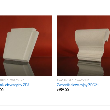
NIKI ELEWACYJNE
ZWORNIKI ELEWACYJNE
ik elewacyjny ZE3
Zwornik elewacyjny ZEG21
00
zł
59.00