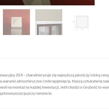
wacyjny ZE4 – charakteryzuje się najwyższą jakością i niską ceną
a warunki atmosferyczne i mikropęknięcia. Naszą sztukaterię na
oli na montaż na każdej inwestycji. Jeśli chodzi o Grubość to wy
wiązkowa pozycja przy remoncie.