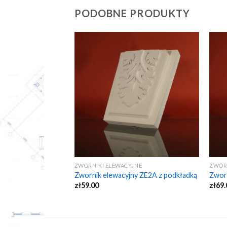
PODOBNE PRODUKTY
NE
ZWORNIKI ELEWACYJNE
ZWOR
y ZE-5
Zwornik elewacyjny ZE2A z podkładką
Zworn
zł
59.00
zł
69.