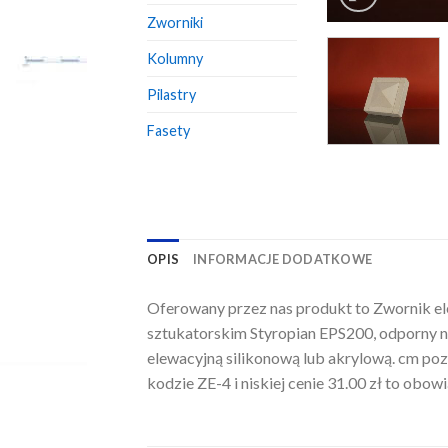
Zworniki
Kolumny
Pilastry
Fasety
OPIS
INFORMACJE DODATKOWE
Oferowany przez nas produkt to Zwornik ele
sztukatorskim Styropian EPS200, odporny n
elewacyjną silikonową lub akrylową. cm pozw
kodzie ZE-4 i niskiej cenie 31.00 zł to obo