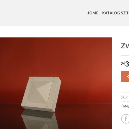
HOME
KATALOG SZT
Zw
3
zł
SKU:
Kate