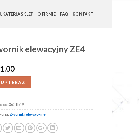
UKATERIA SKLEP
O FIRMIE
FAQ
KONTAKT
ornik elewacyjny ZE4
1.00
KUP TERAZ
cfcce0621b49
goria:
Zworniki elewacyjne