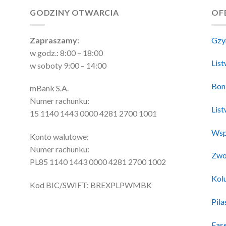
GODZINY OTWARCIA
OF
Zapraszamy:
Gzy
w godz.: 8:00 – 18:00
Lis
w soboty 9:00 – 14:00
Bon
mBank S.A.
Numer rachunku:
Lis
15 1140 1443 0000 4281 2700 1001
Wsp
Konto walutowe:
Numer rachunku:
Zwo
PL85 1140 1443 0000 4281 2700 1002
Kol
Kod BIC/SWIFT: BREXPLPWMBK
Pila
Fas