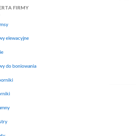
ERTA FIRMY
msy
twy elewacyjne
ie
twy do boniowania
orniki
rniki
umny
stry
ety