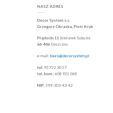
NASZ ADRES
Decor System s.c.
Grzegorz Okraska, Piotr Kruk
Prądocin 11
(kierunek Sulęcin)
66-446
Deszczno
e-mail:
biuro@decorsystem.pl
tel.
95 722 30 57
tel. kom
.: 608 921 068
NIP
: 599-303-43-42