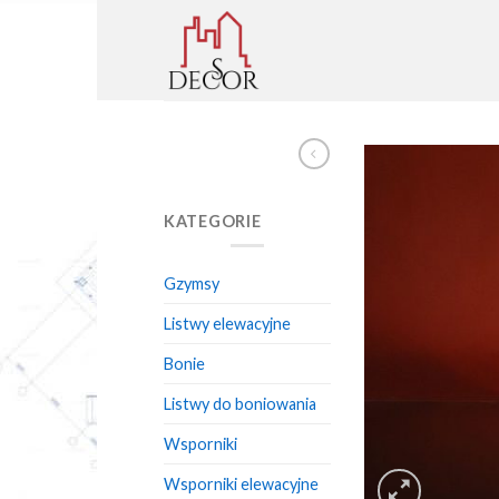
Skip
to
content
KATEGORIE
Gzymsy
Listwy elewacyjne
Bonie
Listwy do boniowania
Wsporniki
Wsporniki elewacyjne