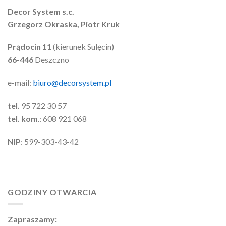
Decor System s.c.
Grzegorz Okraska, Piotr Kruk
Prądocin 11
(kierunek Sulęcin)
66-446
Deszczno
e-mail:
biuro@decorsystem.pl
tel.
95 722 30 57
tel. kom
.: 608 921 068
NIP
: 599-303-43-42
GODZINY OTWARCIA
Zapraszamy: