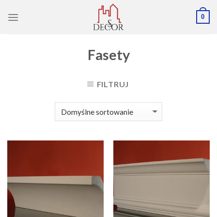
Skip
0
to
content
Fasety
FILTRUJ