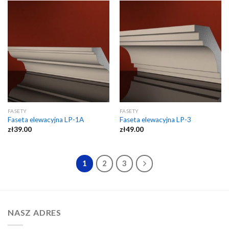
FASETY
FASETY
Faseta elewacyjna LP-1A
Faseta elewacyjna LP-3
zł
39.00
zł
49.00
1
2
3
NASZ ADRES