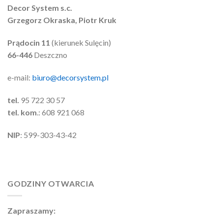
Decor System s.c.
Grzegorz Okraska, Piotr Kruk
Prądocin 11
(kierunek Sulęcin)
66-446
Deszczno
e-mail:
biuro@decorsystem.pl
tel.
95 722 30 57
tel. kom
.: 608 921 068
NIP
: 599-303-43-42
GODZINY OTWARCIA
Zapraszamy: