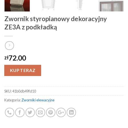
Zwornik styropianowy dekoracyjny
ZE3A z podkładką
72.00
zł
KUP TERAZ
SKU:
41b0db49fd10
Kategoria:
Zworniki elewacyjne