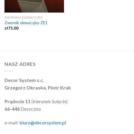
ZWORNIKI ELEWACYJNE
Zwornik elewacyjny ZE1
zł
71.00
NASZ ADRES
Decor System s.c.
Grzegorz Okraska, Piotr Kruk
Prądocin 11
(kierunek Sulęcin)
66-446
Deszczno
e-mail:
biuro@decorsystem.pl