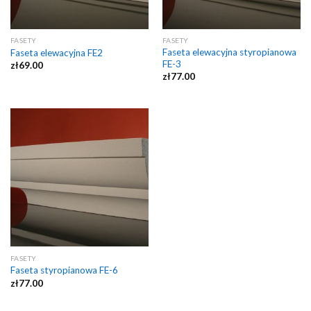
FASETY
FASETY
Faseta elewacyjna styropianowa
Faseta elewacyjna FE2
FE-3
zł
69.00
zł
77.00
FASETY
Faseta styropianowa FE-6
zł
77.00