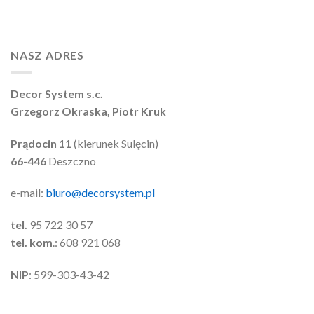
NASZ ADRES
Decor System s.c.
Grzegorz Okraska, Piotr Kruk
Prądocin 11
(kierunek Sulęcin)
66-446
Deszczno
e-mail:
biuro@decorsystem.pl
tel.
95 722 30 57
tel. kom
.: 608 921 068
NIP
: 599-303-43-42