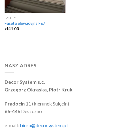
FASETY
Faseta elewacyjna FE7
zł
41.00
NASZ ADRES
Decor System s.c.
Grzegorz Okraska, Piotr Kruk
Prądocin 11
(kierunek Sulęcin)
66-446
Deszczno
e-mail:
biuro@decorsystem.pl