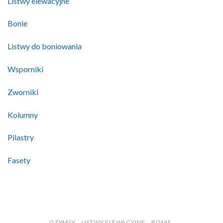
Listwy elewacyjne
Bonie
Listwy do boniowania
Wsporniki
Zworniki
Kolumny
Pilastry
Fasety
GZYMSY
LISTWY ELEWACYJNE
BONIE