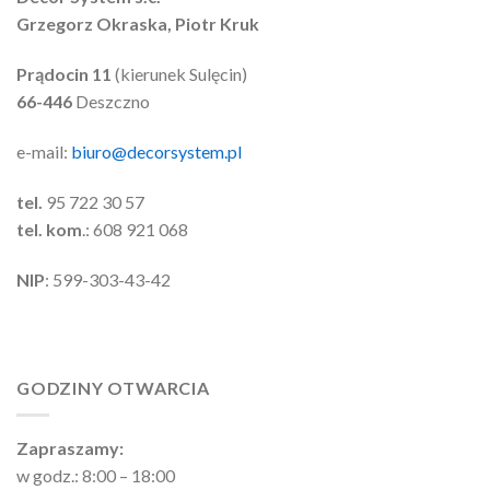
Grzegorz Okraska, Piotr Kruk
Prądocin 11
(kierunek Sulęcin)
66-446
Deszczno
e-mail:
biuro@decorsystem.pl
tel.
95 722 30 57
tel. kom
.: 608 921 068
NIP
: 599-303-43-42
GODZINY OTWARCIA
Zapraszamy:
w godz.: 8:00 – 18:00