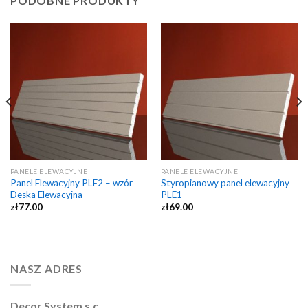
PODOBNE PRODUKTY
PANELE ELEWACYJNE
PANELE ELEWACYJNE
Panel Elewacyjny PLE2 – wzór
Styropianowy panel elewacyjny
Deska Elewacyjna
PLE1
zł
77.00
zł
69.00
NASZ ADRES
Decor System s.c.