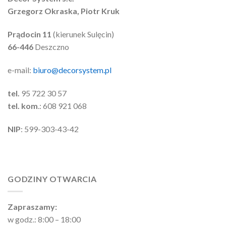
Grzegorz Okraska, Piotr Kruk
Prądocin 11
(kierunek Sulęcin)
66-446
Deszczno
e-mail:
biuro@decorsystem.pl
tel.
95 722 30 57
tel. kom
.: 608 921 068
NIP
: 599-303-43-42
GODZINY OTWARCIA
Zapraszamy:
w godz.: 8:00 – 18:00