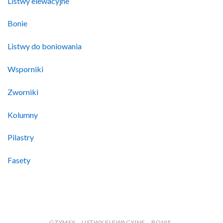
Listwy elewacyjne
Bonie
Listwy do boniowania
Wsporniki
Zworniki
Kolumny
Pilastry
Fasety
GZYMSY
LISTWY ELEWACYJNE
BONIE