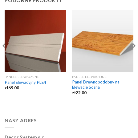
PODOBNE PRODUKTY
PANELE ELEWACYJNE
PANELE ELEWACYJNE
Panel Drewnopodobny na
Panel Elewacyjny PLE4
Elewacje Sosna
zł
69.00
zł
22.00
NASZ ADRES
Decor System s.c.