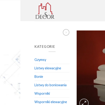
Skip
to
content
KATEGORIE
Gzymsy
Listwy elewacyjne
Bonie
Listwy do boniowania
Wsporniki
Wsporniki elewacyjne