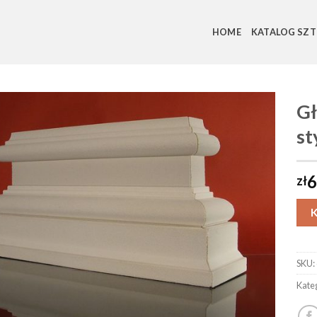
HOME
KATALOG SZT
Gł
s
6
zł
SKU:
Kate