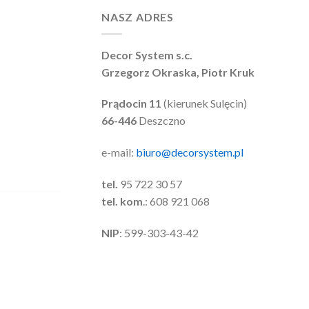
NASZ ADRES
Decor System s.c.
Grzegorz Okraska, Piotr Kruk
Prądocin 11
(kierunek Sulęcin)
66-446
Deszczno
e-mail:
biuro@decorsystem.pl
tel.
95 722 30 57
tel. kom
.: 608 921 068
NIP
: 599-303-43-42