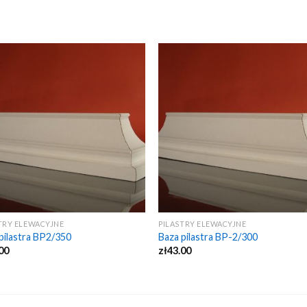
TRY ELEWACYJNE
PILASTRY ELEWACYJNE
pilastra BP2/350
Baza pilastra BP-2/300
00
zł
43.00