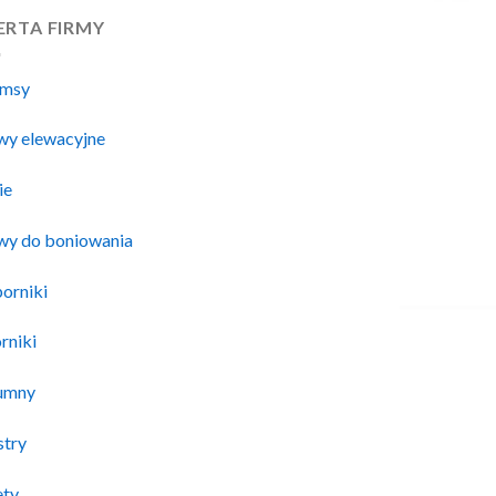
ERTA FIRMY
msy
twy elewacyjne
ie
twy do boniowania
orniki
rniki
umny
stry
ety