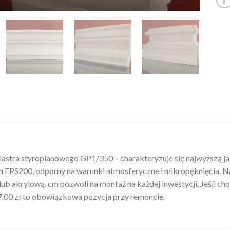
astra styropianowego GP1/350 – charakteryzuje się najwyższą jako
 EPS200, odporny na warunki atmosferyczne i mikropęknięcia. N
ub akrylową. cm pozwoli na montaż na każdej inwestycji. Jeśli ch
67.00 zł to obowiązkowa pozycja przy remoncie.