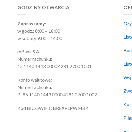
GODZINY OTWARCIA
OF
Zapraszamy:
Gzy
w godz.: 8:00 – 18:00
Lis
w soboty 9:00 – 14:00
Bon
mBank S.A.
Numer rachunku:
Lis
15 1140 1443 0000 4281 2700 1001
Wsp
Konto walutowe:
Numer rachunku:
Zwo
PL85 1140 1443 0000 4281 2700 1002
Kol
Kod BIC/SWIFT: BREXPLPWMBK
Pila
Fas