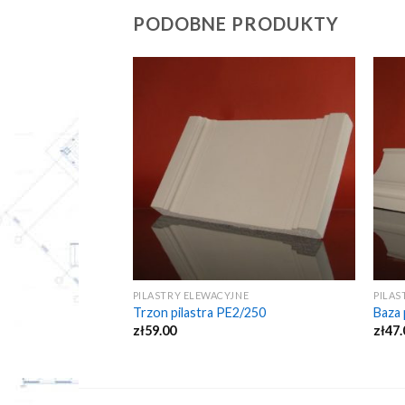
PODOBNE PRODUKTY
NE
PILASTRY ELEWACYJNE
PILAS
E-1/400
Trzon pilastra PE2/250
Baza 
zł
59.00
zł
47.