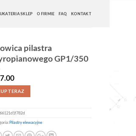
UKATERIA SKLEP
O FIRMIE
FAQ
KONTAKT
owica pilastra
tyropianowego GP1/350
7.00
KUP TERAZ
66121d1f782d
goria:
Pilastry elewacyjne