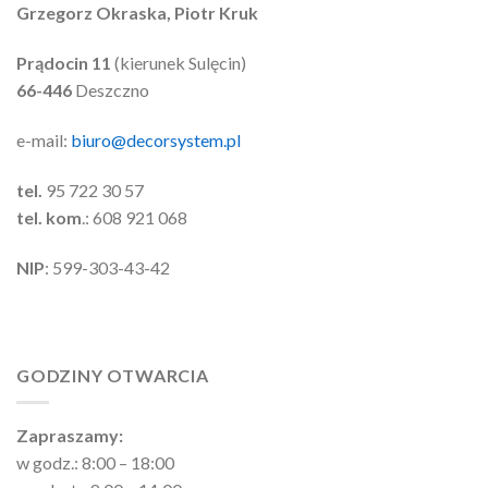
Grzegorz Okraska, Piotr Kruk
Prądocin 11
(kierunek Sulęcin)
66-446
Deszczno
e-mail:
biuro@decorsystem.pl
tel.
95 722 30 57
tel. kom
.: 608 921 068
NIP
: 599-303-43-42
GODZINY OTWARCIA
Zapraszamy:
w godz.: 8:00 – 18:00