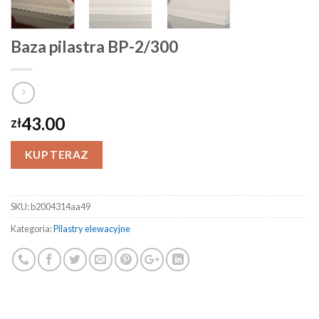
Baza pilastra BP-2/300
43.00
zł
KUP TERAZ
SKU:
b2004314aa49
Kategoria:
Pilastry elewacyjne