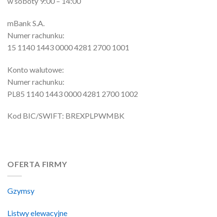
w soboty 9:00 – 14:00
mBank S.A.
Numer rachunku:
15 1140 1443 0000 4281 2700 1001
Konto walutowe:
Numer rachunku:
PL85 1140 1443 0000 4281 2700 1002
Kod BIC/SWIFT: BREXPLPWMBK
OFERTA FIRMY
Gzymsy
Listwy elewacyjne