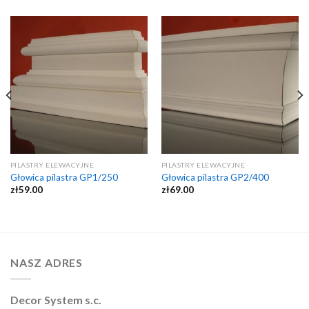
PILASTRY ELEWACYJNE
PILASTRY ELEWACYJNE
Głowica pilastra GP1/250
Głowica pilastra GP2/400
zł
59.00
zł
69.00
NASZ ADRES
Decor System s.c.