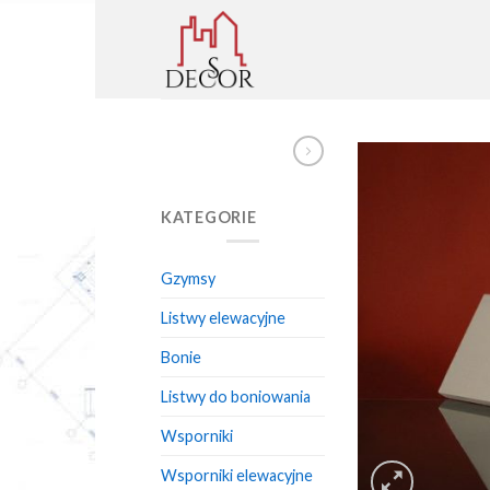
Skip
to
content
KATEGORIE
Gzymsy
Listwy elewacyjne
Bonie
Listwy do boniowania
Wsporniki
Wsporniki elewacyjne