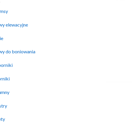
msy
twy elewacyjne
ie
twy do boniowania
orniki
rniki
umny
stry
ety