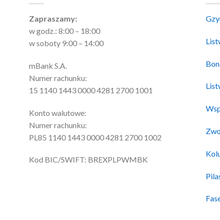
Zapraszamy:
Gzy
w godz.: 8:00 – 18:00
Lis
w soboty 9:00 – 14:00
Bon
mBank S.A.
Numer rachunku:
Lis
15 1140 1443 0000 4281 2700 1001
Wsp
Konto walutowe:
Numer rachunku:
Zwo
PL85 1140 1443 0000 4281 2700 1002
Kol
Kod BIC/SWIFT: BREXPLPWMBK
Pila
Fas