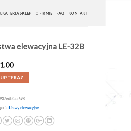
UKATERIA SKLEP
O FIRMIE
FAQ
KONTAKT
stwa elewacyjna LE-32B
1.00
KUP TERAZ
907edb0aa698
goria:
Listwy elewacyjne