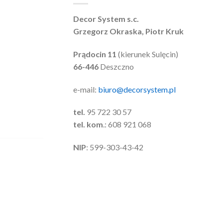
Decor System s.c.
Grzegorz Okraska, Piotr Kruk
Prądocin 11
(kierunek Sulęcin)
66-446
Deszczno
e-mail:
biuro@decorsystem.pl
tel.
95 722 30 57
tel. kom
.: 608 921 068
NIP
: 599-303-43-42