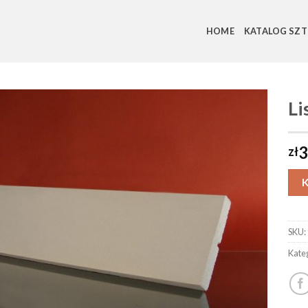
HOME
KATALOG SZT
Li
3
zł
SKU:
Kate