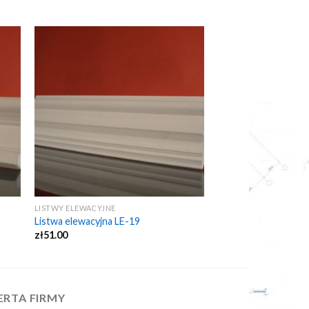
LISTWY ELEWACYJNE
Listwa elewacyjna LE-19
zł
51.00
ERTA FIRMY