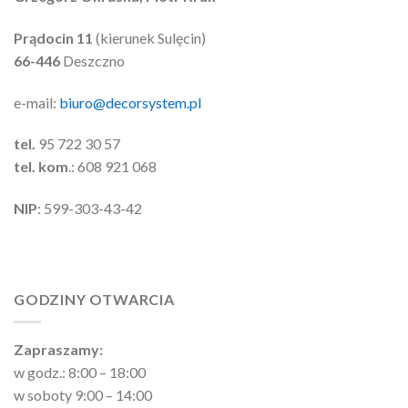
Prądocin 11
(kierunek Sulęcin)
66-446
Deszczno
e-mail:
biuro@decorsystem.pl
tel.
95 722 30 57
tel. kom
.: 608 921 068
NIP
: 599-303-43-42
GODZINY OTWARCIA
Zapraszamy:
w godz.: 8:00 – 18:00
w soboty 9:00 – 14:00