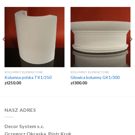
KOLUMNY ELEWACYJNE
KOLUMNY ELEWACYJNE
Kolumna polska TK1/250
Głowica kolumny GK1/300
zł
250.00
zł
300.00
NASZ ADRES
Decor System s.c.
Grzegorz Okraska, Piotr Kruk