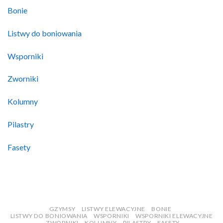
Bonie
Listwy do boniowania
Wsporniki
Zworniki
Kolumny
Pilastry
Fasety
GZYMSY
LISTWY ELEWACYJNE
BONIE
LISTWY DO BONIOWANIA
WSPORNIKI
WSPORNIKI ELEWACYJNE
ZWORNIKI
KOLUMNY
PILASTRY
FASETY