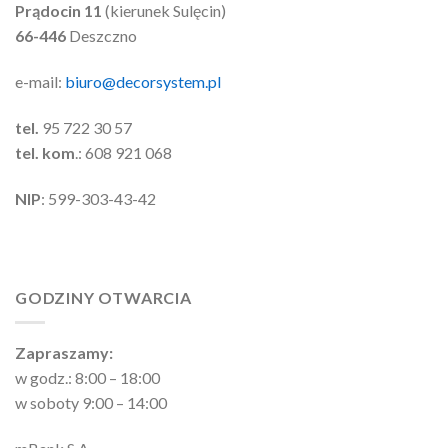
Prądocin 11
(kierunek Sulęcin)
66-446
Deszczno
e-mail:
biuro@decorsystem.pl
tel.
95 722 30 57
tel. kom
.: 608 921 068
NIP
: 599-303-43-42
GODZINY OTWARCIA
Zapraszamy:
w godz.: 8:00 – 18:00
w soboty 9:00 – 14:00