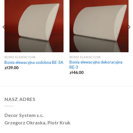
BONIE ELEWACYJNE
BONIE ELEWACYJNE
Bonia elewacyjna dekoracyjna
Bonia elewacyjna ozdobna BE-3A
BE-3
zł
39.00
zł
46.00
NASZ ADRES
Decor System s.c.
Grzegorz Okraska, Piotr Kruk