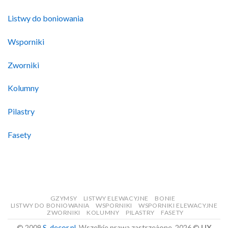
Listwy do boniowania
Wsporniki
Zworniki
Kolumny
Pilastry
Fasety
GZYMSY
LISTWY ELEWACYJNE
BONIE
LISTWY DO BONIOWANIA
WSPORNIKI
WSPORNIKI ELEWACYJNE
ZWORNIKI
KOLUMNY
PILASTRY
FASETY
© 2009
S-decor.pl
. Wszelkie prawa zastrzeżone. 2026 ©
UX