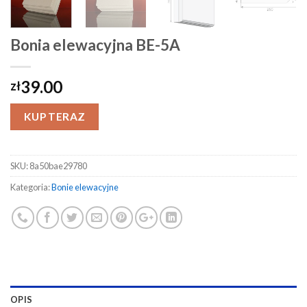
Bonia elewacyjna BE-5A
39.00
zł
KUP TERAZ
SKU:
8a50bae29780
Kategoria:
Bonie elewacyjne
OPIS